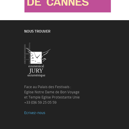
NOUS TROUVER
Face au Palais des Festivals :
Eglise Notre Dame de Bon Voyage
et Temple Eglise Protestante Unie
+33 (0)6 59 25 05 59
Ecrivez-nous