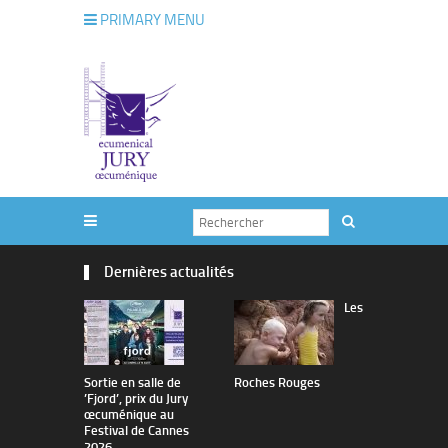
PRIMARY MENU
Dernières actualités
Les
Sortie en salle de
Roches Rouges
The Man I 
’Fjord’, prix du Jury
œcuménique au
Festival de Cannes
2026