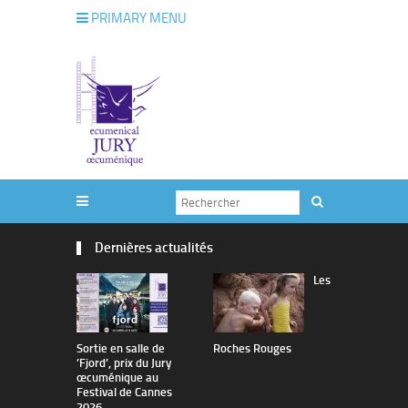
PRIMARY MENU
Dernières actualités
Les
Sortie en salle de
Roches Rouges
The Man I 
’Fjord’, prix du Jury
œcuménique au
Festival de Cannes
2026