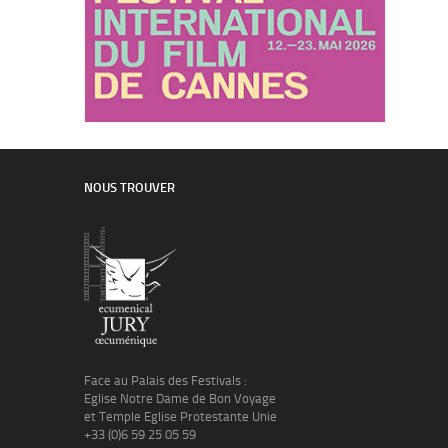
NOUS TROUVER
Face au Palais des Festivals :
Eglise Notre Dame de Bon Voyage
et Temple Eglise Protestante Unie
+33 (0)6 59 25 05 59