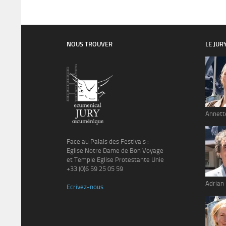
NOUS TROUVER
LE JUR
Annett
Face au Palais des Festivals :
Eglise Notre Dame de Bon Voyage
et Temple Eglise Protestante Unie
+33 (0)6 59 25 05 59
Adrian
Ecrivez-nous