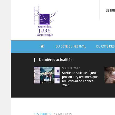
LE JU
DU CÔTÉ DU FESTIVAL
DU CÔTÉ DES
Dernières actualités
5 AOÛT 2026
Sortie en salle de ’Fjord’,
prix du Jury œcuménique
au Festival de Cannes
2026
LES PHOTOS
17 MAI 2015