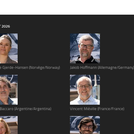
Y 2026
e Gjerde-Hansen (Norvège/Norway)
Jakob Hoffmann (Allemagne/Germany
 Baccaro (Argentine/Argentina)
Vincent Miéville (France/France)