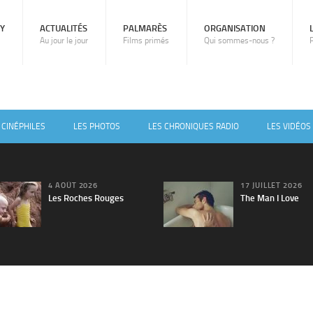
RY
ACTUALITÉS
PALMARÈS
ORGANISATION
Au jour le jour
Films primés
Qui sommes-nous ?
 CINÉPHILES
LES PHOTOS
LES CHRONIQUES RADIO
LES VIDÉOS
4 AOÛT 2026
17 JUILLET 2026
Les Roches Rouges
The Man I Love