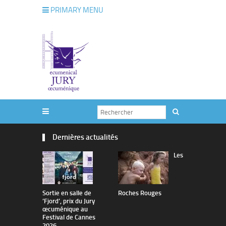
PRIMARY MENU
Dernières actualités
Les
Sortie en salle de
Roches Rouges
The Man I 
’Fjord’, prix du Jury
œcuménique au
Festival de Cannes
2026