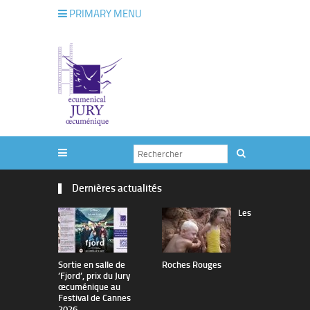
PRIMARY MENU
Dernières actualités
Les
Sortie en salle de
Roches Rouges
The Man I 
’Fjord’, prix du Jury
œcuménique au
Festival de Cannes
2026