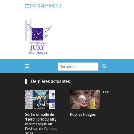
PRIMARY MENU
Dernières actualités
Les
Sortie en salle de
Roches Rouges
The Man I 
’Fjord’, prix du Jury
œcuménique au
Festival de Cannes
2026