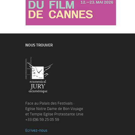
NOUS TROUVER
Face au Palais des Festivals :
Eglise Notre Dame de Bon Voyage
et Temple Eglise Protestante Unie
+33 (0)6 59 25 05 59
Ecrivez-nous