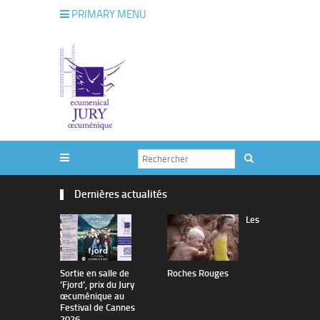
PRIMARY MENU
Dernières actualités
Les
Sortie en salle de
Roches Rouges
The Man I 
’Fjord’, prix du Jury
œcuménique au
Festival de Cannes
2026