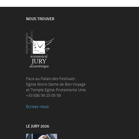
NOUS TROUVER
Face au Palais des Festivals :
Eglise Notre Dame de Bon Voyage
et Temple Eglise Protestante Unie
+33 (0)6 59 25 05 59
Ecrivez-nous
LE JURY 2026