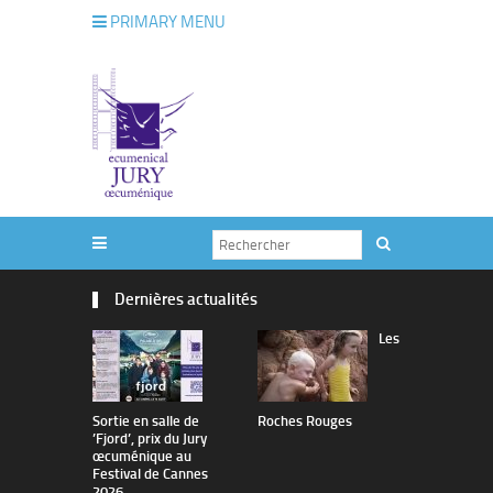
PRIMARY MENU
Dernières actualités
Les
Sortie en salle de
Roches Rouges
The Man I 
’Fjord’, prix du Jury
œcuménique au
Festival de Cannes
2026