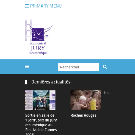
PRIMARY MENU
Dernières actualités
Les
Sortie en salle de
Roches Rouges
The Man I 
’Fjord’, prix du Jury
œcuménique au
Festival de Cannes
2026