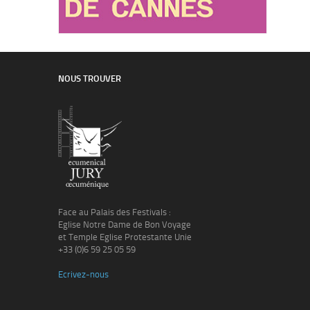
NOUS TROUVER
Face au Palais des Festivals :
Eglise Notre Dame de Bon Voyage
et Temple Eglise Protestante Unie
+33 (0)6 59 25 05 59
Ecrivez-nous