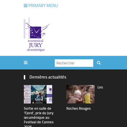
PRIMARY MENU
Dernières actualités
Les
Sortie en salle de
Roches Rouges
The Man I 
’Fjord’, prix du Jury
œcuménique au
Festival de Cannes
2026