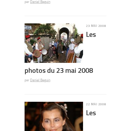
par
Daniel Beguin
23 MAI 2008
Les
photos du 23 mai 2008
par
Daniel Beguin
22 MAI 2008
Les