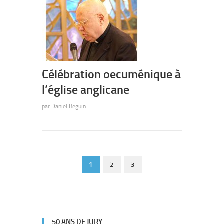
Célébration oecuménique à
l’église anglicane
par
Daniel Beguin
1
2
3
50 ANS DE JURY