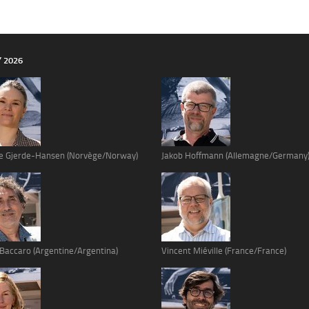
Y 2026
e Gjerde-Hansen (Norvège/Norway)
Jakob Hoffmann (Allemagne/Germany
 Baccaro (Argentine/Argentina)
Vincent Miéville (France/France)