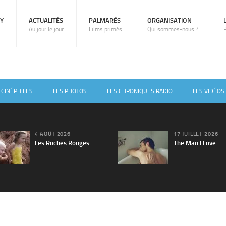
RY
ACTUALITÉS
PALMARÈS
ORGANISATION
Au jour le jour
Films primés
Qui sommes-nous ?
 CINÉPHILES
LES PHOTOS
LES CHRONIQUES RADIO
LES VIDÉOS
4 AOÛT 2026
17 JUILLET 2026
Les Roches Rouges
The Man I Love