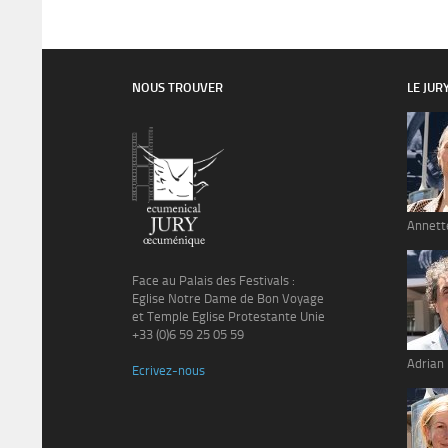
NOUS TROUVER
LE JUR
Annett
Face au Palais des Festivals :
Eglise Notre Dame de Bon Voyage
et Temple Eglise Protestante Unie
+33 (0)6 59 25 05 59
Adrian
Ecrivez-nous