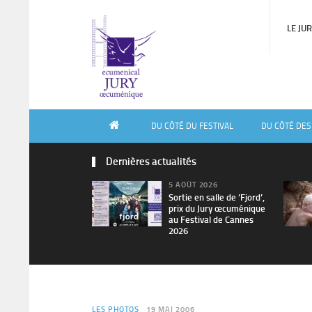
LE JU
DU CÔTÉ DU FESTIVAL
DU CÔTÉ DES
Dernières actualités
5 AOÛT 2026
Sortie en salle de ’Fjord’,
prix du Jury œcuménique
au Festival de Cannes
2026
LES PHOTOS
19 MAI 2006