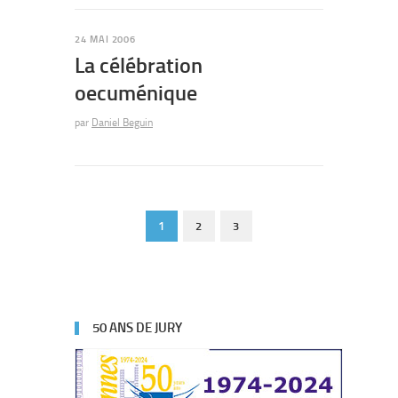
24 MAI 2006
La célébration
oecuménique
par
Daniel Beguin
1
2
3
50 ANS DE JURY