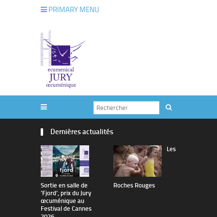
PRIMARY MENU
Dernières actualités
Les
Sortie en salle de
Roches Rouges
The Man I 
’Fjord’, prix du Jury
œcuménique au
Festival de Cannes
2026