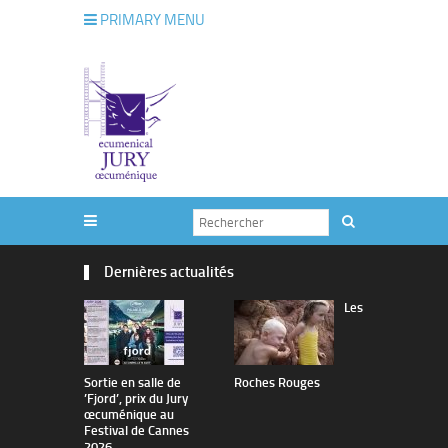
PRIMARY MENU
Dernières actualités
Les
Sortie en salle de
Roches Rouges
The Man I 
’Fjord’, prix du Jury
œcuménique au
Festival de Cannes
2026