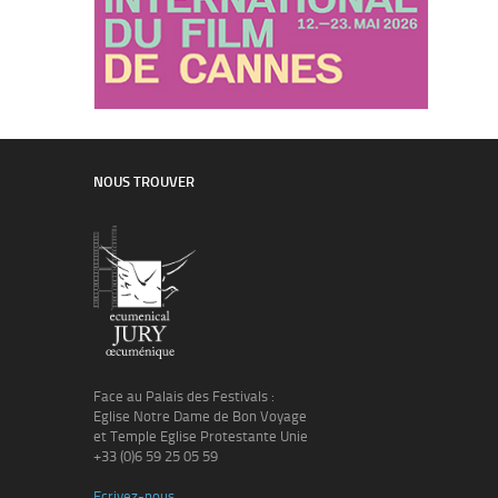
NOUS TROUVER
Face au Palais des Festivals :
Eglise Notre Dame de Bon Voyage
et Temple Eglise Protestante Unie
+33 (0)6 59 25 05 59
Ecrivez-nous