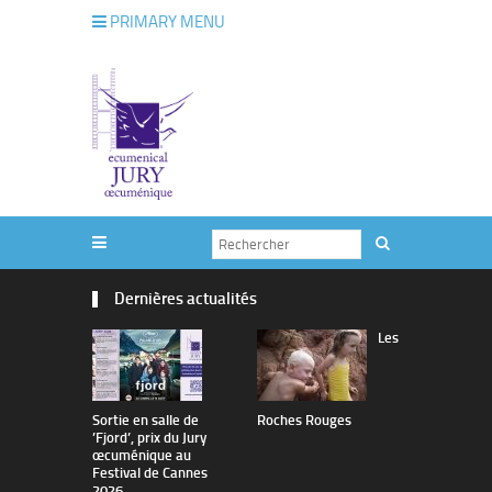
PRIMARY MENU
Dernières actualités
Les
Sortie en salle de
Roches Rouges
The Man I 
’Fjord’, prix du Jury
œcuménique au
Festival de Cannes
2026