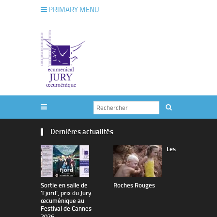
PRIMARY MENU
Dernières actualités
Les
Sortie en salle de
Roches Rouges
The Man I 
’Fjord’, prix du Jury
œcuménique au
Festival de Cannes
2026