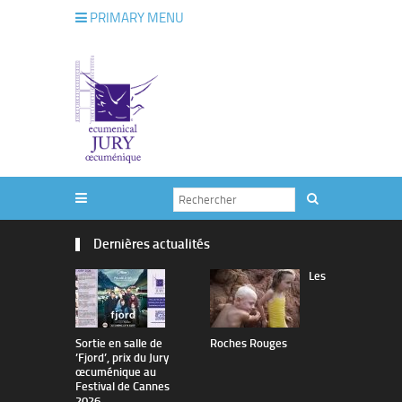
PRIMARY MENU
Dernières actualités
Les
Sortie en salle de
Roches Rouges
The Man I 
’Fjord’, prix du Jury
œcuménique au
Festival de Cannes
2026