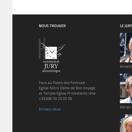
NOUS TROUVER
LE JUR
Annett
Face au Palais des Festivals :
Eglise Notre Dame de Bon Voyage
et Temple Eglise Protestante Unie
+33 (0)6 59 25 05 59
Adrian
Ecrivez-nous