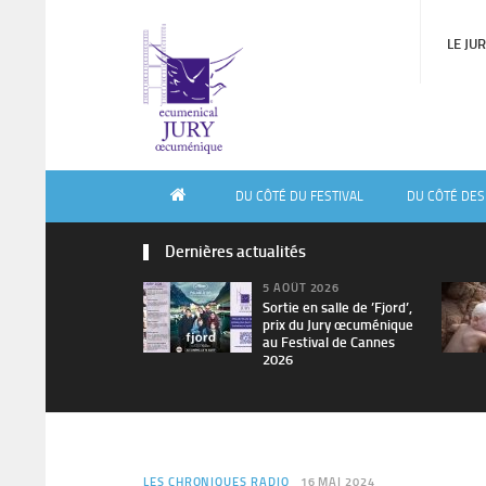
LE JU
DU CÔTÉ DU FESTIVAL
DU CÔTÉ DES
Dernières actualités
5 AOÛT 2026
Sortie en salle de ’Fjord’,
prix du Jury œcuménique
au Festival de Cannes
2026
LES CHRONIQUES RADIO
16 MAI 2024