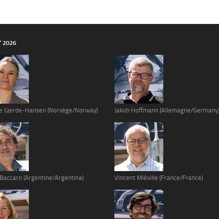
Y 2026
e Gjerde-Hansen (Norvège/Norway)
Jakob Hoffmann (Allemagne/Germany
 Baccaro (Argentine/Argentina)
Vincent Miéville (France/France)