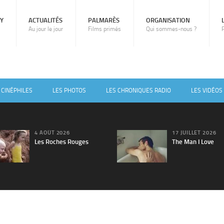
RY
ACTUALITÉS
PALMARÈS
ORGANISATION
Au jour le jour
Films primés
Qui sommes-nous ?
 CINÉPHILES
LES PHOTOS
LES CHRONIQUES RADIO
LES VIDÉOS
4 AOÛT 2026
17 JUILLET 2026
Les Roches Rouges
The Man I Love