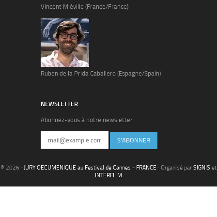
Vincent Miéville (France/France)
Ruben de la Prida Caballero (Espagne/Spain)
NEWSLETTER
Abonnez-vous à notre newsletter
S'ABONNER
© 2026 ·
JURY OECUMENIQUE au Festival de Cannes - FRANCE
· Organisé par
SIGNIS
et
INTERFILM