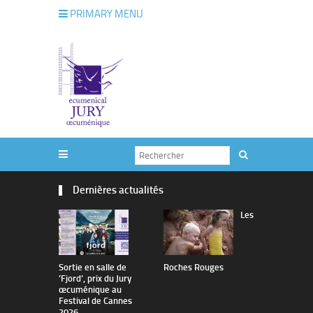
PRIMARY MENU
Dernières actualités
Les
Sortie en salle de
Roches Rouges
The Man I 
’Fjord’, prix du Jury
œcuménique au
Festival de Cannes
2026