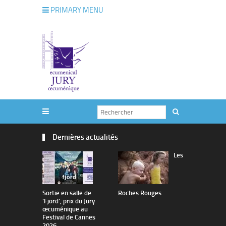
PRIMARY MENU
Dernières actualités
Les
Sortie en salle de
Roches Rouges
The Man I 
’Fjord’, prix du Jury
œcuménique au
Festival de Cannes
2026