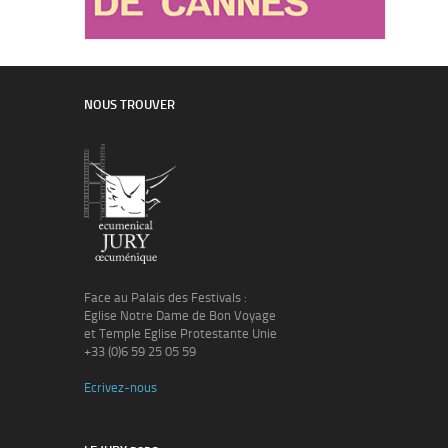
NOUS TROUVER
Face au Palais des Festivals :
Eglise Notre Dame de Bon Voyage
et Temple Eglise Protestante Unie
+33 (0)6 59 25 05 59
Ecrivez-nous