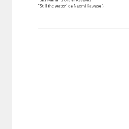
"
Sils Maria
" d’Olivier Assayas
"
Still the water
" de Naomi Kawase }