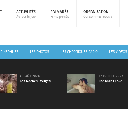
RY
ACTUALITÉS
PALMARÈS
ORGANISATION
Au jour le jour
Films primés
Qui sommes-nous ?
 CINÉPHILES
LES PHOTOS
LES CHRONIQUES RADIO
LES VIDÉOS
4 AOÛT 2026
17 JUILLET 2026
Les Roches Rouges
The Man I Love