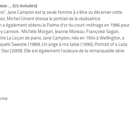
ion ... (55 minutes)
no", Jane Campion est la seule femme à s’être vu décerner cette
, Michel Ciment dresse le portrait de la réalisatrice.
on a également obtenu la Palme d’or du court-métrage en 1986 pour
jury cannois : Michèle Morgan, Jeanne Moreau, Françoise Sagan,
Outre La Leçon de piano, Jane Campion, née en 1954 à Wellington, a
quels Sweetie (1989), Un ange à ma table (1990), Portrait of a Lady
t Star (2009). Elle est également l’auteure de la remarquable série
enne