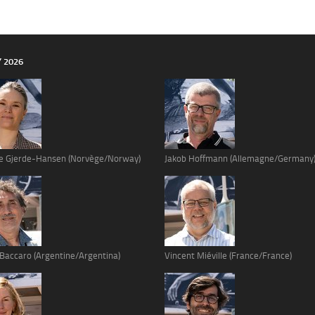
Y 2026
e Gjerde-Hansen (Norvège/Norway)
Jakob Hoffmann (Allemagne/Germany
 Baccaro (Argentine/Argentina)
Vincent Miéville (France/France)