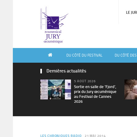
LE JU
DU CÔTÉ DU FESTIVAL
DU CÔTÉ DES
Dernières actualités
5 AOÛT 2026
Sortie en salle de ’Fjord’,
prix du Jury œcuménique
au Festival de Cannes
2026
LES CHRONIQUES RADIO
21 MAI 2014