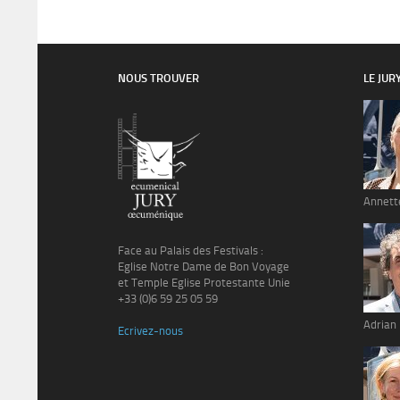
NOUS TROUVER
LE JUR
Annett
Face au Palais des Festivals :
Eglise Notre Dame de Bon Voyage
et Temple Eglise Protestante Unie
+33 (0)6 59 25 05 59
Adrian
Ecrivez-nous