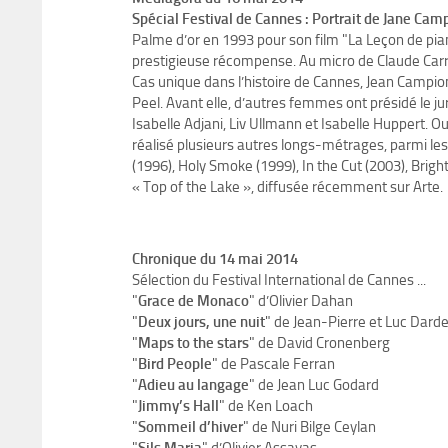
Spécial Festival de Cannes : Portrait de Jane Camp
Palme d’or en 1993 pour son film "La Leçon de pia
prestigieuse récompense. Au micro de Claude Carrez
Cas unique dans l’histoire de Cannes, Jean Campi
Peel. Avant elle, d’autres femmes ont présidé le 
Isabelle Adjani, Liv Ullmann et Isabelle Huppert. 
réalisé plusieurs autres longs-métrages, parmi les
(1996), Holy Smoke (1999), In the Cut (2003), Brigh
« Top of the Lake », diffusée récemment sur Arte.
Chronique du 14 mai 2014
Sélection du Festival International de Cannes ...
"
Grace de Monaco
" d’Olivier Dahan
"
Deux jours, une nuit
" de Jean-Pierre et Luc Dard
"
Maps to the stars
" de David Cronenberg
"
Bird People
" de Pascale Ferran
"
Adieu au langage
" de Jean Luc Godard
"
Jimmy’s Hall
" de Ken Loach
"
Sommeil d’hiver
" de Nuri Bilge Ceylan