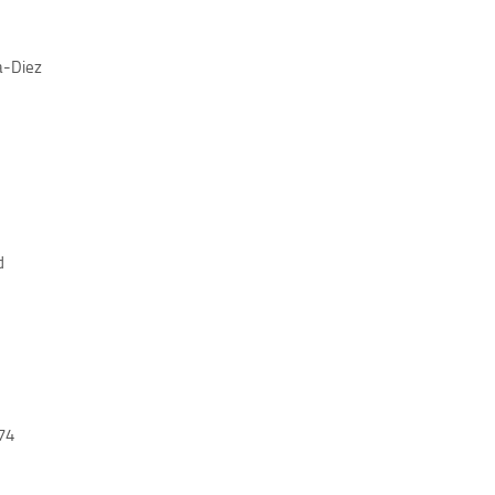
a-Diez
d
74