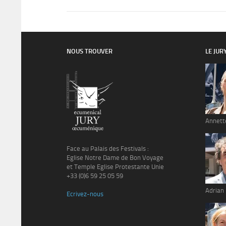
NOUS TROUVER
LE JUR
Annett
Face au Palais des Festivals :
Eglise Notre Dame de Bon Voyage
et Temple Eglise Protestante Unie
+33 (0)6 59 25 05 59
Adrian
Ecrivez-nous