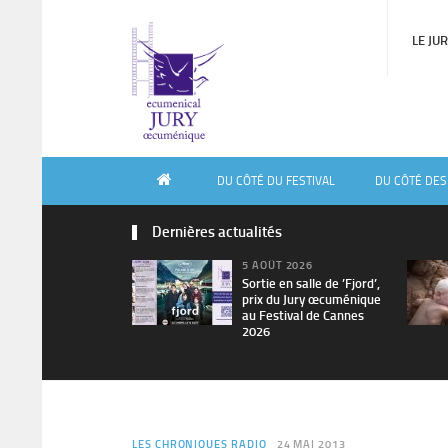
LE JU
DU CÔTÉ DU FESTIVAL
DU CÔTÉ DES
Dernières actualités
5 AOÛT 2026
Sortie en salle de ’Fjord’,
prix du Jury œcuménique
au Festival de Cannes
2026
LES CHRONIQUES RADIO
24 MAI 2013