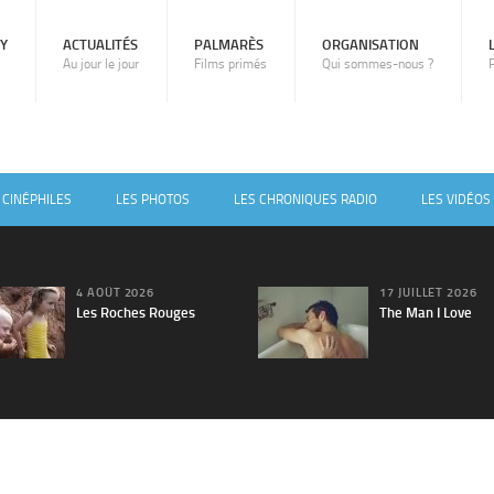
RY
ACTUALITÉS
PALMARÈS
ORGANISATION
Au jour le jour
Films primés
Qui sommes-nous ?
 CINÉPHILES
LES PHOTOS
LES CHRONIQUES RADIO
LES VIDÉOS
4 AOÛT 2026
17 JUILLET 2026
Les Roches Rouges
The Man I Love