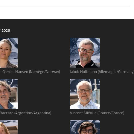
Y 2026
e Gjerde-Hansen (Norvège/Norway)
Jakob Hoffmann (Allemagne/Germany
 Baccaro (Argentine/Argentina)
Vincent Miéville (France/France)