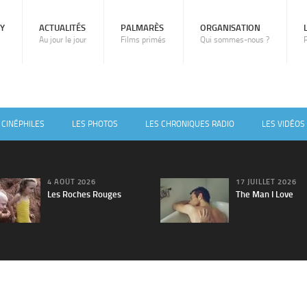
RY
ACTUALITÉS
PALMARÈS
ORGANISATION
Au jour le jour
Films primés
Qui sommes-nous ?
 CINÉPHILES
LES PHOTOS
LES CHRONIQUES RADIO
LES VIDÉOS
4 AOÛT 2026
17 JUILLET 2026
Les Roches Rouges
The Man I Love