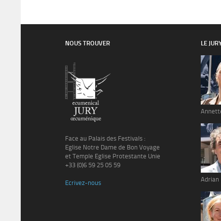
NOUS TROUVER
LE JUR
Annett
Face au Palais des Festivals :
Eglise Notre Dame de Bon Voyage
et Temple Eglise Protestante Unie
+33 (0)6 59 25 05 59
Adrian
Ecrivez-nous