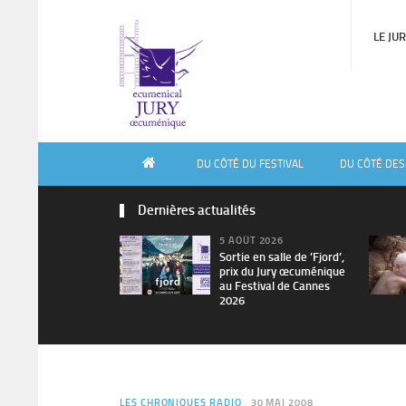
LE JU
DU CÔTÉ DU FESTIVAL
DU CÔTÉ DES
Dernières actualités
5 AOÛT 2026
Sortie en salle de ’Fjord’,
prix du Jury œcuménique
au Festival de Cannes
2026
LES CHRONIQUES RADIO
30 MAI 2008