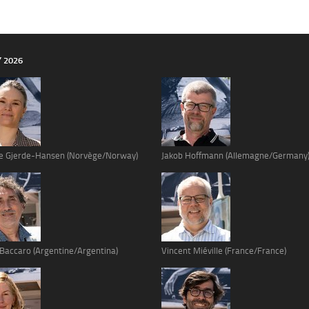
Y 2026
e Gjerde-Hansen (Norvège/Norway)
Jakob Hoffmann (Allemagne/Germany
 Baccaro (Argentine/Argentina)
Vincent Miéville (France/France)