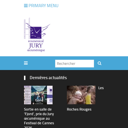
PRIMARY MENU
Dernières actualités
Les
Sortie en salle de
Roches Rouges
The Man I 
’Fjord’, prix du Jury
œcuménique au
Festival de Cannes
2026