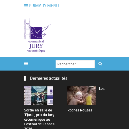
PRIMARY MENU
Dernières actualités
Les
Sortie en salle de
Roches Rouges
The Man I 
’Fjord’, prix du Jury
œcuménique au
Festival de Cannes
2026