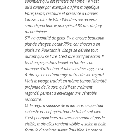
volontiers qu’il est fenêtre de l’âme ? Il n’est
qu’à songer par exemple au film magnifique
Paris,Texas
, restauré et présenté à Cannes
Classics, film de Wim Wenders qui recevra
samedi prochain le prix spécial 50 ans du Jury
œcuménique.
S’il y a quantité de gens, il y a encore beaucoup
plus de visages, notait Rilke, car chacun a en
plusieurs. Pourtant le visage se dérobe tout
autant qu’il se livre. C’est dire qu’il fait écran. Il
tend un piège dans lequel on tombe si on
manque d’attention et alors on dévisage, c’est-
à-dire qu’on endommage autrui de son regard.
Mais le visage traduit en même temps l’identité
profonde de l’autre, qui s’il est vraiment
regardé, permet d’envisager une véritable
rencontre.
Or le regard suppose de la lumière, ce que tout
cinéaste et chef opérateur de talent sait bien.
C’est pourquoi leurs œuvres « ne rendent pas le
visible, mais elles rendent visible », selon la belle
formule du peintre suisse Paul Klee. Le regard