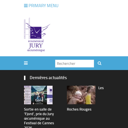
PRIMARY MENU
Dernières actualités
Les
Sortie en salle de
Roches Rouges
The Man I 
’Fjord’, prix du Jury
œcuménique au
Festival de Cannes
2026