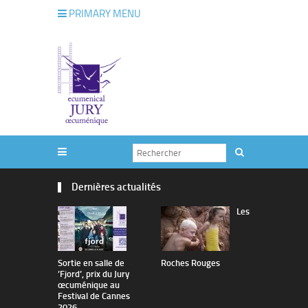
PRIMARY MENU
Dernières actualités
Les
Sortie en salle de
Roches Rouges
The Man I 
’Fjord’, prix du Jury
œcuménique au
Festival de Cannes
2026