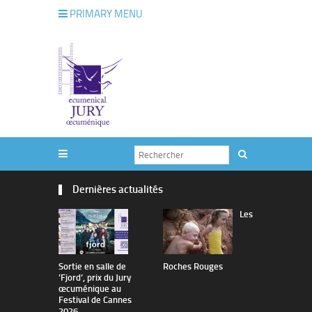
PRIMARY MENU
Dernières actualités
Les
Sortie en salle de
Roches Rouges
The Man I 
’Fjord’, prix du Jury
œcuménique au
Festival de Cannes
2026