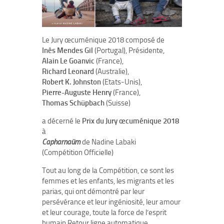
Le Jury œcuménique 2018 composé de
Inês Mendes Gil
(Portugal), Présidente,
Alain Le Goanvic
(France),
Richard Leonard
(Australie),
Robert K. Johnston
(Etats-Unis),
Pierre-Auguste Henry
(France),
Thomas Schüpbach
(Suisse)
a décerné le
Prix du Jury œcuménique 2018
à
Capharnaüm
de Nadine Labaki
(Compétition Officielle)
Tout au long de la Compétition, ce sont les
femmes et les enfants, les migrants et les
parias, qui ont démontré par leur
persévérance et leur ingéniosité, leur amour
et leur courage, toute la force de l’esprit
humain.Retour ligne automatique