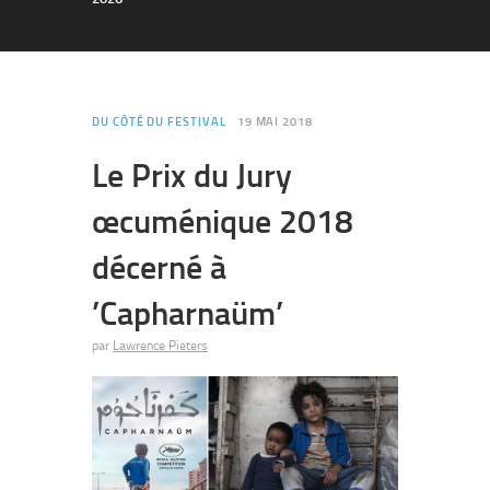
DU CÔTÉ DU FESTIVAL
19 MAI 2018
Le Prix du Jury
œcuménique 2018
décerné à
’Capharnaüm’
par
Lawrence Pieters