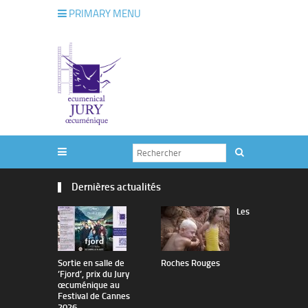
PRIMARY MENU
Dernières actualités
Les
Sortie en salle de
Roches Rouges
The Man I 
’Fjord’, prix du Jury
œcuménique au
Festival de Cannes
2026