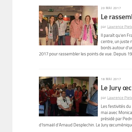
20 MAI 2017
Le rassem
par
Lawrence Piet
Il paraît qu’en F
centre, un juste m
bords autour d’u
2017 pour rassembler les points de vue. Depuis 1974
18 MAI 2017
Le Jury œc
par
Lawrence Piet
Les festivités d
mai avec Monica 
présidé par Pedr
d’Ismaël d’Arnaud Desplechin. Le Jury œcuménique