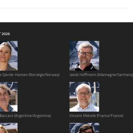
Y 2026
e Gjerde-Hansen (Norvège/Norway)
Jakob Hoffmann (Allemagne/Germany
 Baccaro (Argentine/Argentina)
Vincent Miéville (France/France)