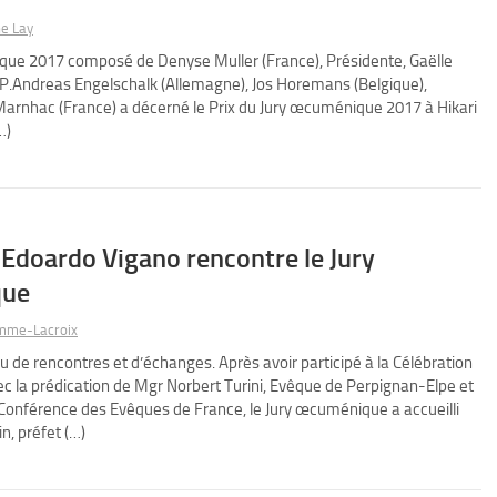
e Lay
que 2017 composé de Denyse Muller (France), Présidente, Gaëlle
), P.Andreas Engelschalk (Allemagne), Jos Horemans (Belgique),
arnhac (France) a décerné le Prix du Jury œcuménique 2017 à Hikari
…)
Edoardo Vigano rencontre le Jury
que
mme-Lacroix
u de rencontres et d’échanges. Après avoir participé à la Célébration
la prédication de Mgr Norbert Turini, Evêque de Perpignan-Elpe et
 Conférence des Evêques de France, le Jury œcuménique a accueilli
n, préfet (…)