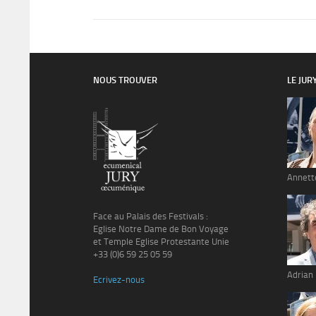
NOUS TROUVER
LE JUR
Annett
Face au Palais des Festivals :
Eglise Notre Dame de Bon Voyage
et Temple Eglise Protestante Unie
+33 (0)6 59 25 05 59
Adrian
Ecrivez-nous