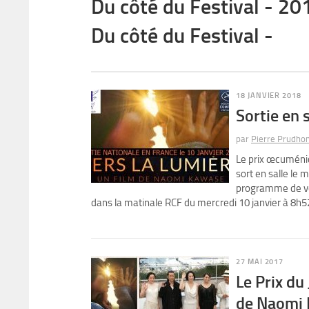
Du côté du Festival - 20
Du côté du Festival -
18 JANVIER 2018
Sortie en 
par
Pierre Prudho
Le prix œcuméniq
sort en salle le 
programme de vos
dans la matinale RCF du mercredi 10 janvier à 8h5
27 MAI 2017
Le Prix du
de Naomi