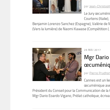
par
Jean-Christoph
Le Jury œcuméni
Courtens (Italie
Benjamin Lorenzo Sanchez (Espagne), Valérie de M
(Vers la lumière) de Naomi Kawase (Compétition (
26 MAI 2017
Mgr Dario 
œcuméni
par
Pierre Prudho
Cannes est un lie
œcuménique avec 
Président du Conseil pour la Communication de la
Mgr Dario Eoardo Vigano, Prélat catholique, écrivai