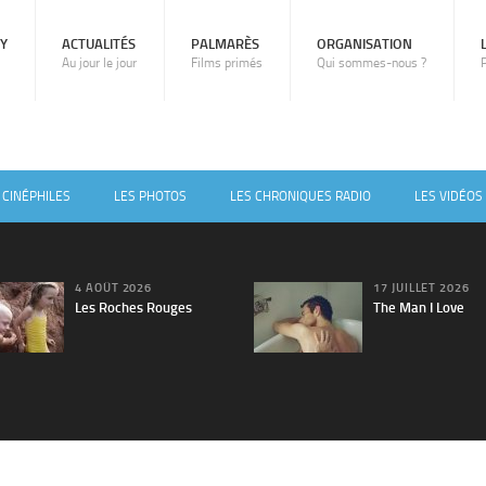
RY
ACTUALITÉS
PALMARÈS
ORGANISATION
Au jour le jour
Films primés
Qui sommes-nous ?
 CINÉPHILES
LES PHOTOS
LES CHRONIQUES RADIO
LES VIDÉOS
4 AOÛT 2026
17 JUILLET 2026
Les Roches Rouges
The Man I Love