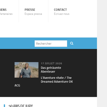
LIENS
PRESSE
CONTACT
Partenaires
Espace presse
Ecrivez-nous
17 JUILLET 2026
Das geträumte
Abenteuer
L’Aventure rêvée / The
Dreamed Adventure OK
ACG
50 ANS DE JURY