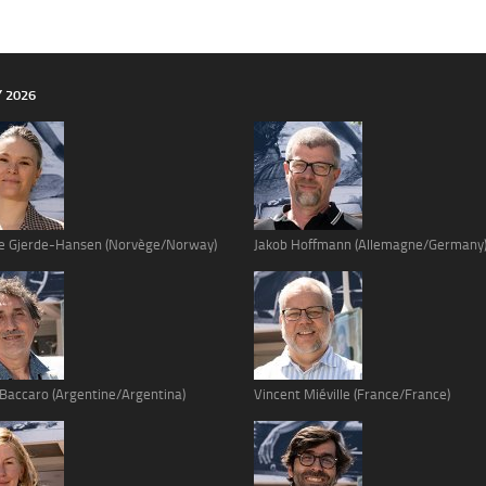
Y 2026
e Gjerde-Hansen (Norvège/Norway)
Jakob Hoffmann (Allemagne/Germany
 Baccaro (Argentine/Argentina)
Vincent Miéville (France/France)