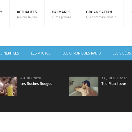
RY
ACTUALITÉS
PALMARÈS
ORGANISATION
Au jour le jour
Films primés
Qui sommes-nous ?
 CINÉPHILES
LES PHOTOS
LES CHRONIQUES RADIO
LES VIDÉOS
4 AOÛT 2026
17 JUILLET 2026
Les Roches Rouges
The Man I Love