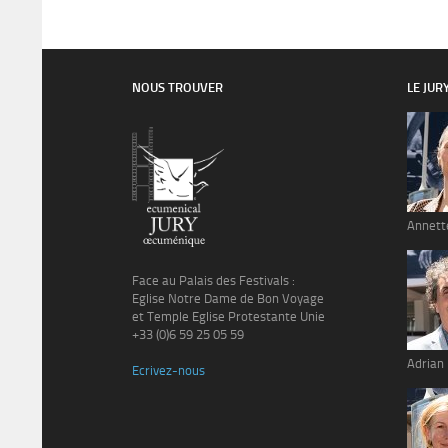
NOUS TROUVER
LE JUR
Annett
Face au Palais des Festivals :
Eglise Notre Dame de Bon Voyage
et Temple Eglise Protestante Unie
+33 (0)6 59 25 05 59
Adrian
Ecrivez-nous