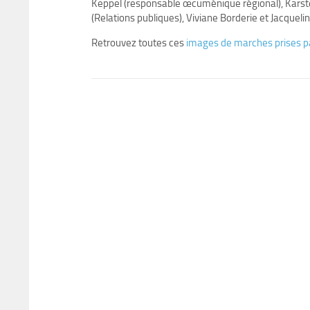
Keppel (responsable œcuménique régional), Karste
(Relations publiques), Viviane Borderie et Jacquel
Retrouvez toutes ces
images de marches prises pa