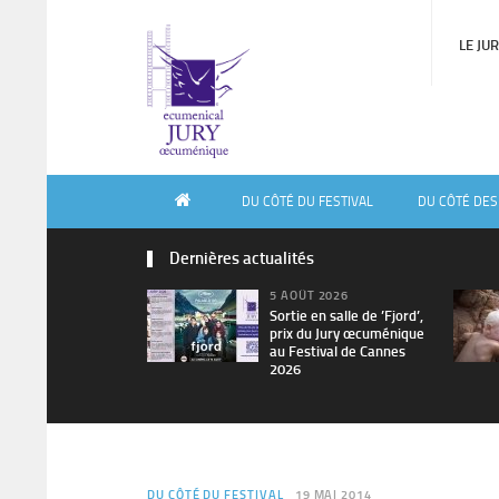
LE JU
DU CÔTÉ DU FESTIVAL
DU CÔTÉ DES
Dernières actualités
5 AOÛT 2026
Sortie en salle de ’Fjord’,
prix du Jury œcuménique
au Festival de Cannes
2026
DU CÔTÉ DU FESTIVAL
19 MAI 2014