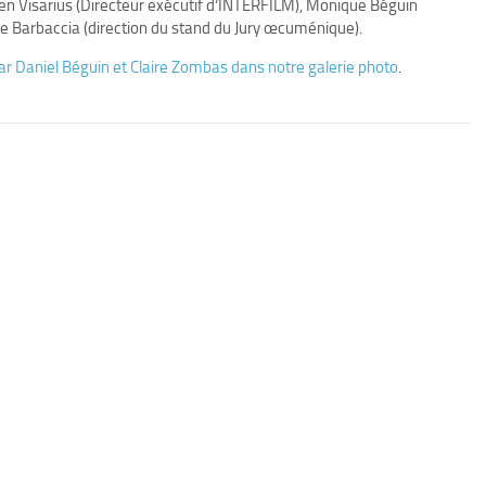
n Visarius (Directeur exécutif d’INTERFILM), Monique Béguin
ine Barbaccia (direction du stand du Jury œcuménique).
r Daniel Béguin et Claire Zombas dans notre galerie photo
.