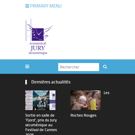
PRIMARY MENU
Dernières actualités
Les
Sortie en salle de
Roches Rouges
The Man I 
’Fjord’, prix du Jury
œcuménique au
Festival de Cannes
2026