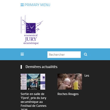
PRIMARY MENU
Dernières actualités
Les
Sortie en salle de
Roches Rouges
The Man I 
’Fjord’, prix du Jury
œcuménique au
Festival de Cannes
2026