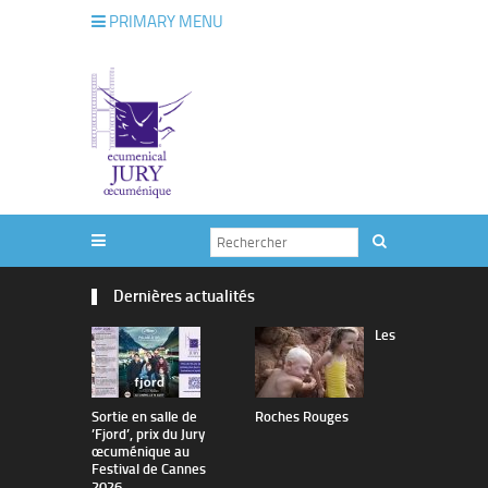
PRIMARY MENU
Dernières actualités
Les
Sortie en salle de
Roches Rouges
The Man I 
’Fjord’, prix du Jury
œcuménique au
Festival de Cannes
2026