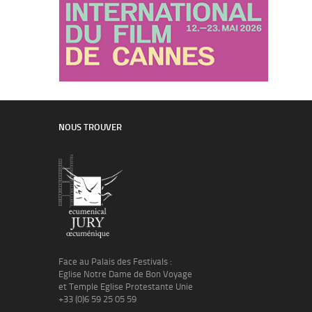
NOUS TROUVER
Face au Palais des Festivals :
Eglise Notre Dame de Bon Voyage
et Temple Eglise Protestante Unie
+33 (0)6 59 25 05 59