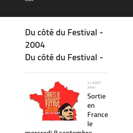
Du côté du Festival -
2004
Du côté du Festival -
31 AOÛT
2004
Sortie
en
France
le
mercredi 8 septembre