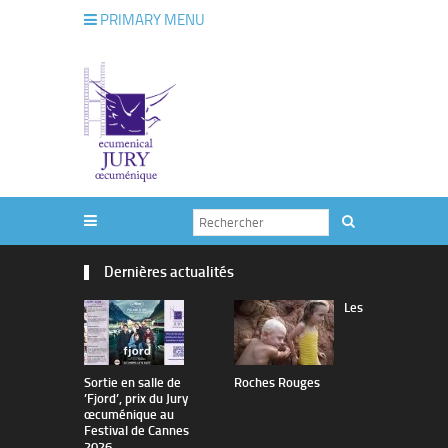
PRIMARY MENU
Dernières actualités
Les
Sortie en salle de
Roches Rouges
The Man I 
’Fjord’, prix du Jury
œcuménique au
Festival de Cannes
2026