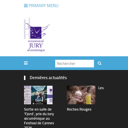
PRIMARY MENU
Dernières actualités
Les
Sortie en salle de
Roches Rouges
The Man I 
’Fjord’, prix du Jury
œcuménique au
Festival de Cannes
2026