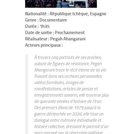
Nationalité : République tchèque, Espagne
Genre : Documentaire
Durée : 1h35
Date de sortie : Prochainement
Réalisateur : Pegah Ahangarani
Acteurs principaux :
À travers cinq portraits de ses proches,
autant de figures de résistance, Pegah
Ahangarani trace le récit intime de sa vie.
Puisant dans ses archives personnelles,
vidéos familiales, images de
manifestations, articles de presse et
enregistrements sonores, elle traverse plus
de quarante années d’histoire de l’Iran.
Des premiers élans de 1979 jusqu’à la
guerre déclenchée en 2026, elle tisse un
dialogue entre mémoire individuelle et
histoire collective, dressant le portrait d’un
pays marqué par la répression politique