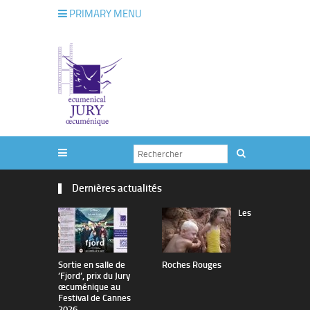
PRIMARY MENU
Dernières actualités
Les
Sortie en salle de
Roches Rouges
The Man I 
’Fjord’, prix du Jury
œcuménique au
Festival de Cannes
2026