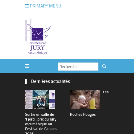
PRIMARY MENU
Dernières actualités
Les
Sortie en salle de
Roches Rouges
The Man I 
’Fjord’, prix du Jury
œcuménique au
Festival de Cannes
2026