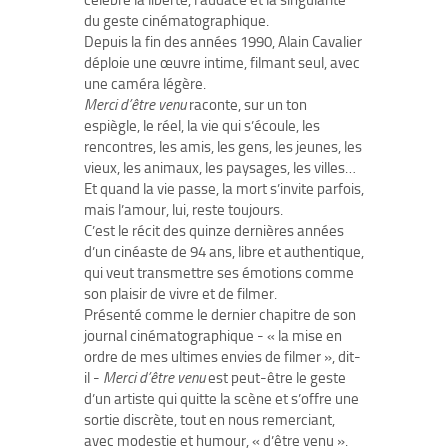
célèbre la liberté, l’audace et la singularité
du geste cinématographique.
Depuis la fin des années 1990, Alain Cavalier
déploie une œuvre intime, filmant seul, avec
une caméra légère.
Merci d’être venu
raconte, sur un ton
espiègle, le réel, la vie qui s’écoule, les
rencontres, les amis, les gens, les jeunes, les
vieux, les animaux, les paysages, les villes…
Et quand la vie passe, la mort s’invite parfois,
mais l’amour, lui, reste toujours.
C’est le récit des quinze dernières années
d’un cinéaste de 94 ans, libre et authentique,
qui veut transmettre ses émotions comme
son plaisir de vivre et de filmer.
Présenté comme le dernier chapitre de son
journal cinématographique - « la mise en
ordre de mes ultimes envies de filmer », dit-
il -
Merci d’être venu
est peut-être le geste
d’un artiste qui quitte la scène et s’offre une
sortie discrète, tout en nous remerciant,
avec modestie et humour, « d’être venu ».