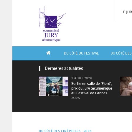
LE JU
DU CÔTÉ DU FESTIVAL
DU CÔTÉ DES
Dernières actualités
5 AOÛT 2026
Sortie en salle de ’Fjord’,
prix du Jury œcuménique
au Festival de Cannes
2026
DU CÔTÉ DES CINÉPHILES
2026