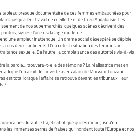
er le tableau presque documentaire de ces femmes embauchées pour
aroc jusqu’à leur travail de cueillette et de tri en Andalousie. Les
ahissement de nos supermarchés, quelques scènes décrivent des
nt pantois, signes d’une esclavage moderne.
 prend une ampleur inattendue. Un drame social désespéré se déploie
s à nos deux continents. D’un côté, la situation des femmes au
ltraitance sexuelle. De l’autre, la complaisance des autorités vis-à-vis
re la parole… trouvera-t-elle des témoins ? La réalisatrice met en
 Erradi que l’on avait découverte avec Adam de Maryam Touzani
es est total lorsque l’affaire se retrouve devant les tribunaux : leur
ls ?
 marocaines durant le trajet cahotique qui les mène jusqu’en
dans les immenses serres de fraises qui inondent toute l’Europe et nos