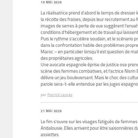
19 MAI 2026
La réalisatrice prend d’abord le temps de dress
la récolte des fraises, depuis leur recrutement au M
images de serres à perte de vue suggèrent l’env
conditions d’hébergement et de travail qui laisse
Puis le rythme s’accélère soudain, et le scénario
dans la confrontation habile des problèmes propre
Maroc – en particulier lorsqu’il est question de ma
des propriétaires agricoles.
Une avocate espagnole éprise de justice ose prend
scène des femmes combatives, et l’actrice Nisrin
délivre un jeu bouleversant. Mais le choc des cultur
parole sera-t-elle entendue par les juges espagno
par
Patrick Lauras
21 MAI 2026
Le fim s’ouvre sur les visages fatigués de femmes
Andalousie. Elles arrivent pour être saisonnières 
assiettes.