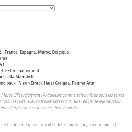
é : France, Espagne, Maroc, Belgique
rame
h41
ortie : Prochainement
r : Laïla Marrakchi
incipaux : Nisrin Erradi, Hajar Graigaa, Fatima Attif
e Maroc. Elles rejoignent l’Andalousie comme saisonnières dans les serres
illes. Très vite, elles sont confrontées à la dure réalité de leur situation.
tème d’exploitation – au risque de tout perdre.
ue est indépendant du travail et des choix du Jury oecuménique.)