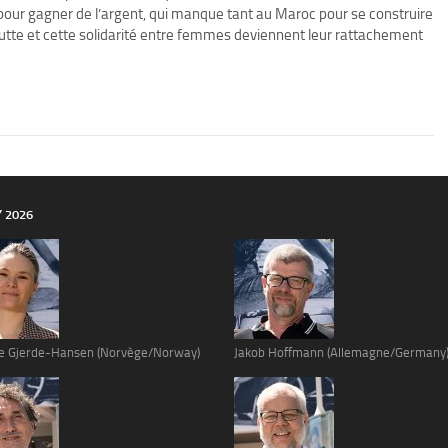
pour gagner de l’argent, qui manque tant au Maroc pour se construire
e lutte et cette solidarité entre femmes deviennent leur rattachement
Y 2026
e Gjerde-Hansen (Norvège/Norway)
Jakob Hoffmann (Allemagne/Germany