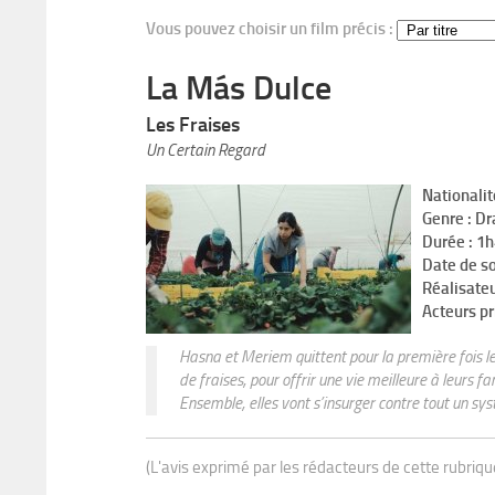
Vous pouvez choisir un film précis :
La Más Dulce
Les Fraises
Un Certain Regard
Nationalit
Genre : D
Durée : 1
Date de s
Réalisateu
Acteurs pr
Hasna et Meriem quittent pour la première fois l
de fraises, pour offrir une vie meilleure à leurs fam
Ensemble, elles vont s’insurger contre tout un sys
(L'avis exprimé par les rédacteurs de cette rubriq