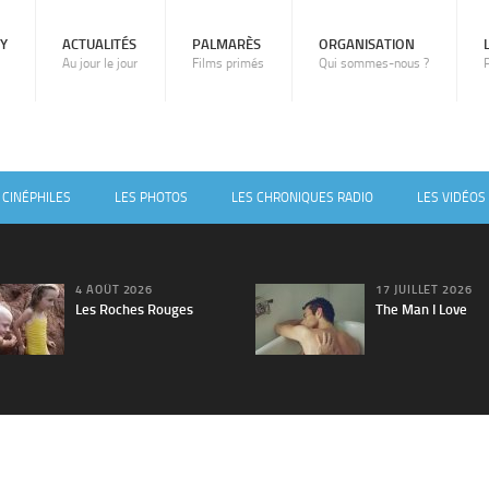
RY
ACTUALITÉS
PALMARÈS
ORGANISATION
Au jour le jour
Films primés
Qui sommes-nous ?
 CINÉPHILES
LES PHOTOS
LES CHRONIQUES RADIO
LES VIDÉOS
4 AOÛT 2026
17 JUILLET 2026
Les Roches Rouges
The Man I Love