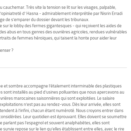
 cauchemar. Très vite la tension se lit sur les visages, palpable,
t l’opiniatreté d’ Hasna - admirablement interprétée par Nisrin Erradi
age de s’emparer du dossier devant les tribunaux.
iste sur le lobby des fermes gigantesques - qui reçoivent les aides de
et des abus en tous genres des ouvrières agricoles, rendues vulnérables
rtraits de femmes héroïques, qui taisent la honte pour aider leur
enser ?
e et sombre accompagne l’étalement interminable des plastiques
es sont installés au pied d’usines polluantes que nous apercevons au
ouvrières marocaines saisonnières qui sont exploitées. Le salaire
xploitations n’est pas au rendez-vous. Dès leur arrivée, elles sont
tendent à l’infini, chacun étant numéroté. Nous croyons entrer dans
onsidérées. Leur quotidien est éprouvant. Elles doivent se soumettre
 Ne parlant pas l’espagnol et souvent analphabètes, elles sont
survie repose sur le lien qu’elles établissent entre elles, avec le rire