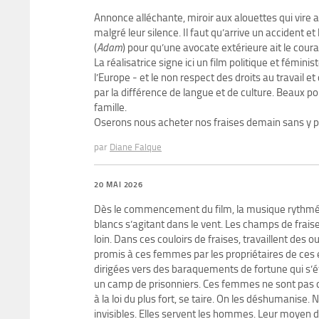
Annonce alléchante, miroir aux alouettes qui vire au
malgré leur silence. Il faut qu’arrive un accident e
(
Adam
) pour qu’une avocate extérieure ait le cour
La réalisatrice signe ici un film politique et fémin
l’Europe - et le non respect des droits au travail 
par la différence de langue et de culture. Beaux po
famille.
Oserons nous acheter nos fraises demain sans y p
par
Diane Falque
20 MAI 2026
Dès le commencement du film, la musique rythmé
blancs s’agitant dans le vent. Les champs de frais
loin. Dans ces couloirs de fraises, travaillent des 
promis à ces femmes par les propriétaires de ces e
dirigées vers des baraquements de fortune qui s’é
un camp de prisonniers. Ces femmes ne sont pas c
à la loi du plus fort, se taire. On les déshumanise.
invisibles. Elles servent les hommes. Leur moyen de 