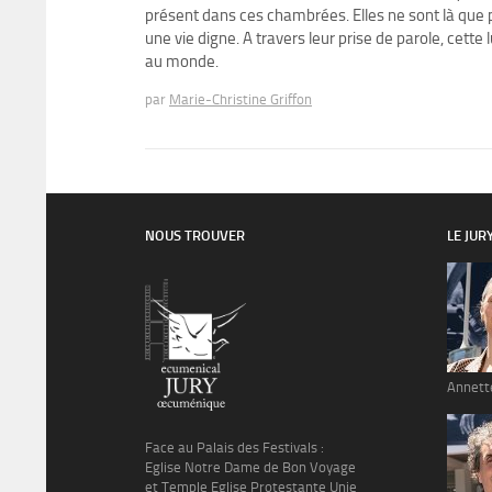
présent dans ces chambrées. Elles ne sont là que 
une vie digne. A travers leur prise de parole, cett
au monde.
par
Marie-Christine Griffon
NOUS TROUVER
LE JUR
Annett
Face au Palais des Festivals :
Eglise Notre Dame de Bon Voyage
et Temple Eglise Protestante Unie