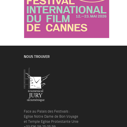
NOUS TROUVER
Face au Palais des Festivals :
Eglise Notre Dame de Bon Voyage
et Temple Eglise Protestante Unie
+33 (0)6 59 25 05 59