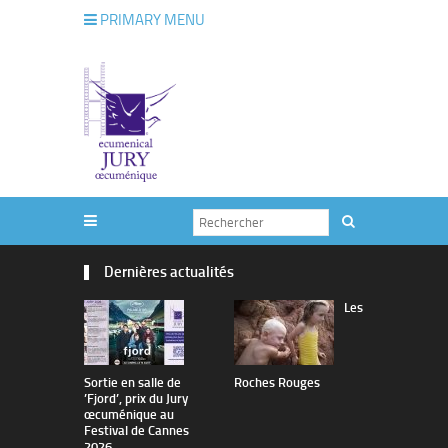
PRIMARY MENU
Dernières actualités
Les
Sortie en salle de
Roches Rouges
The Man I 
’Fjord’, prix du Jury
œcuménique au
Festival de Cannes
2026