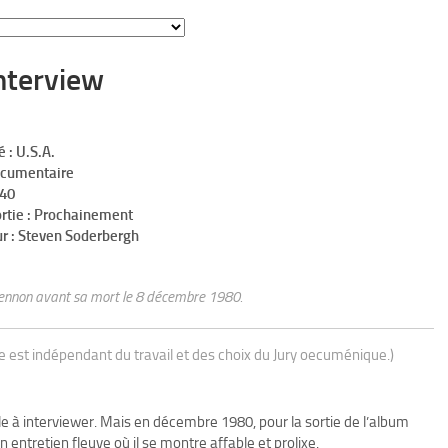
nterview
é : U.S.A.
ocumentaire
h40
ortie : Prochainement
ur : Steven Soderbergh
Lennon avant sa mort le 8 décembre 1980.
ue est indépendant du travail et des choix du Jury oecuménique.)
ile à interviewer. Mais en décembre 1980, pour la sortie de l’album
 un entretien fleuve où il se montre affable et prolixe.