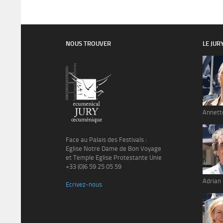
NOUS TROUVER
LE JUR
Annett
Face au Palais des Festivals :
Eglise Notre Dame de Bon Voyage
et Temple Eglise Protestante Unie
+33 (0)6 59 25 05 59
Adrian
Ecrivez-nous