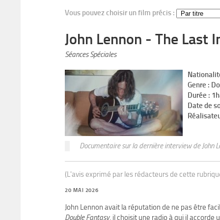
Vous pouvez choisir un film précis :
John Lennon - The Last I
Séances Spéciales
Nationalit
Genre : D
Durée : 1
Date de s
Réalisate
Documentaire sur la dernière interview de John 
(L'avis exprimé par les rédacteurs de cette rubriq
20 MAI 2026
John Lennon avait la réputation de ne pas être fac
Double Fantasy
, il choisit une radio à qui il accorde