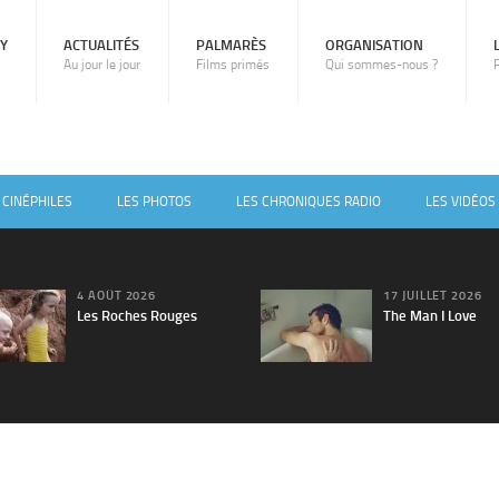
RY
ACTUALITÉS
PALMARÈS
ORGANISATION
Au jour le jour
Films primés
Qui sommes-nous ?
 CINÉPHILES
LES PHOTOS
LES CHRONIQUES RADIO
LES VIDÉOS
4 AOÛT 2026
17 JUILLET 2026
Les Roches Rouges
The Man I Love