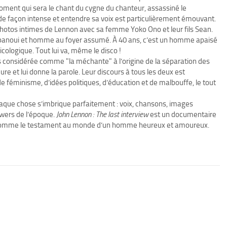
oment qui sera le chant du cygne du chanteur, assassiné le
de façon intense et entendre sa voix est particulièrement émouvant.
hotos intimes de Lennon avec sa femme Yoko Ono et leur fils Sean.
 épanoui et homme au foyer assumé. À 40 ans, c’est un homme apaisé
cologique. Tout lui va, même le disco !
 considérée comme "la méchante" à l’origine de la séparation des
re et lui donne la parole. Leur discours à tous les deux est
 féminisme, d’idées politiques, d’éducation et de malbouffe, le tout
haque chose s’imbrique parfaitement : voix, chansons, images
ewers de l’époque.
John Lennon : The last interview
est un documentaire
w comme le testament au monde d’un homme heureux et amoureux.