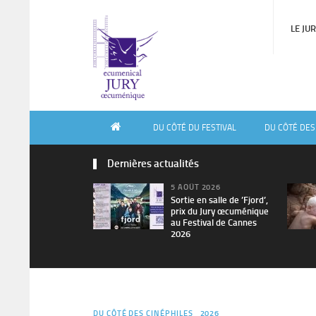
LE JU
DU CÔTÉ DU FESTIVAL
DU CÔTÉ DES
Dernières actualités
5 AOÛT 2026
Sortie en salle de ’Fjord’,
prix du Jury œcuménique
au Festival de Cannes
2026
DU CÔTÉ DES CINÉPHILES
2026