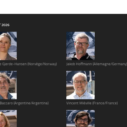
Y 2026
e Gjerde-Hansen (Norvège/Norway)
Jakob Hoffmann (Allemagne/Germany
 Baccaro (Argentine/Argentina)
Vincent Miéville (France/France)