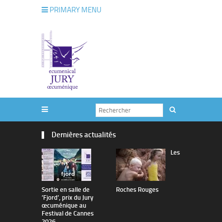
PRIMARY MENU
Dernières actualités
Les
Sortie en salle de
Roches Rouges
The Man I 
’Fjord’, prix du Jury
œcuménique au
Festival de Cannes
2026