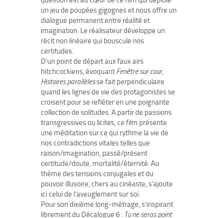
question est au cœur de ce film qui déploie
un jeu de poupées gigognes et nous offre un
dialogue permanent entre réalité et
imagination. Le réalisateur développe un
récit non linéaire qui bouscule nos
certitudes.
D’un point de départ aux faux airs
hitchcockiens, évoquant
Fenêtre sur cour
,
Histoires parallèles
se fait perpendiculaire
quand les lignes de vie des protagonistes se
croisent pour se refléter en une poignante
collection de solitudes. A partir de passions
transgressives ou licites, ce film présente
une méditation sur ce qui rythme la vie de
nos contradictions vitales telles que
raison/imagination, passé/présent
certitude/doute, mortalité/éternité. Au
thème des tensions conjugales et du
pouvoir illusoire, chers au cinéaste, s’ajoute
ici celui de l’aveuglement sur soi.
Pour son dixième long-métrage, s’inspirant
librement du Décalogue 6 :
Tu ne seras point