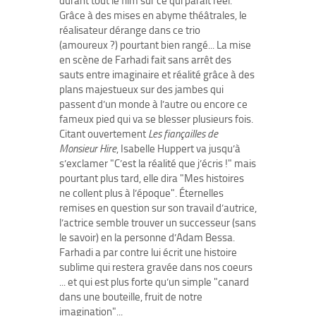
durant tout le film sur ce qui parait réel.
Grâce à des mises en abyme théâtrales, le
réalisateur dérange dans ce trio
(amoureux ?) pourtant bien rangé... La mise
en scène de Farhadi fait sans arrêt des
sauts entre imaginaire et réalité grâce à des
plans majestueux sur des jambes qui
passent d’un monde à l’autre ou encore ce
fameux pied qui va se blesser plusieurs fois.
Citant ouvertement
Les fiançailles de
Monsieur Hire
, Isabelle Huppert va jusqu’à
s’exclamer "C’est la réalité que j’écris !" mais
pourtant plus tard, elle dira "Mes histoires
ne collent plus à l’époque". Éternelles
remises en question sur son travail d’autrice,
l’actrice semble trouver un successeur (sans
le savoir) en la personne d’Adam Bessa.
Farhadi a par contre lui écrit une histoire
sublime qui restera gravée dans nos coeurs
... et qui est plus forte qu’un simple "canard
dans une bouteille, fruit de notre
imagination"...