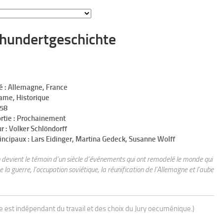
rhundertgeschichte
é : Allemagne, France
rame, Historique
h58
ortie : Prochainement
r : Volker Schlöndorff
incipaux : Lars Eidinger, Martina Gedeck, Susanne Wolff
n devient le témoin d’un siècle d’événements qui ont remodelé le monde qui
 la guerre, l’occupation soviétique, la réunification de l’Allemagne et l’aube
ue est indépendant du travail et des choix du Jury oecuménique.)