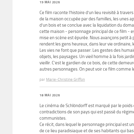
19 MAI 2026
Ce film raconte l’histoire d’un lieu revisité à trave
de la maison occupée par des familles, les unes ap
d’un bois et se conclue avec la liquidation du doma
cette maison - personnage principal de ce film - e
mise en scène est épurée. Nous avançons petit à pe
rendent les gens heureux, dans leur vie ordinaire, les
Les vies ne font que passer. Les gestes des humai
objets, les paysages. Un vieil homme à la fois jard
vieillir. C’est le gardien de ce bois, de cette deme
autres personnages. On peut voir ce film comme le m
par
Marie-Christine Griffon
18 MAI 2026
Le cinéma de Schlöndorff est marqué par le poids
contradictions de son pays qui est passé du régime
communistes.
Ce récit, dans lequel le personnage principal est u
de ce lieu paradisiaque et de ses habitants qui basc