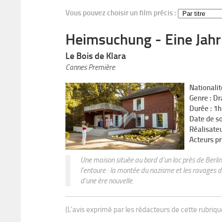
Vous pouvez choisir un film précis :
Heimsuchung - Eine Jah
Le Bois de Klara
Cannes Première
Nationalit
Genre : D
Durée : 1
Date de s
Réalisateu
Acteurs pr
Une maison située au bord d’un lac près de Berli
l’entoure : la montée du nazisme et les ravages de
d’une ère nouvelle.
(L'avis exprimé par les rédacteurs de cette rubriq