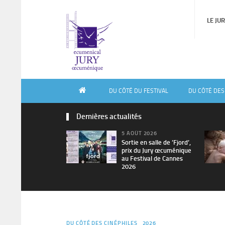
LE JU
DU CÔTÉ DU FESTIVAL
DU CÔTÉ DES
Dernières actualités
5 AOÛT 2026
Sortie en salle de ’Fjord’,
prix du Jury œcuménique
au Festival de Cannes
2026
DU CÔTÉ DES CINÉPHILES
2026