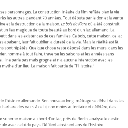
rs ses personnages. La construction linéaire du film reflète bien la vie
rès les autres, pendant 70 années. Tout débute par le don et la vente
ine et la destruction de la maison.
Le bois de Klara
où a été construit
st un lieu magique de toute beauté au bord d’un lac allemand. La
tit dans les existences de ces familles. Ce bois, cette maison, ce lac
 apaisent, leur fait oublier la dureté de la vie. Mais la réalité est là.
ns sont répétés. Quelque chose reste déposé dans les murs, dans les
inier, homme à tout faire, traverse les saisons et les années sans
ure. Il ne parle pas mais grogne et n’a aucune interaction avec les
ythe d’un lieu. La maison fait partie de "l’Histoire.”
 de l’histoire allemande. Son nouveau long-métrage se débat dans les
 barbare des nazis à celui, non moins autoritaire et délétère, des
ne superbe maison au bord d’un lac, près de Berlin, analyse le destin
ule avec celui du pays. Défilent ainsi cent ans de l’histoire