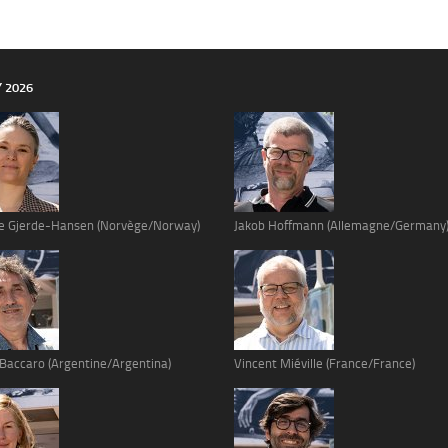
Y 2026
e Gjerde-Hansen (Norvège/Norway)
Jakob Hoffmann (Allemagne/Germany
 Baccaro (Argentine/Argentina)
Vincent Miéville (France/France)