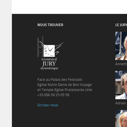
NOUS TROUVER
LE JUR
Annett
Face au Palais des Festivals :
Eglise Notre Dame de Bon Voyage
et Temple Eglise Protestante Unie
+33 (0)6 59 25 05 59
Adrian
Ecrivez-nous