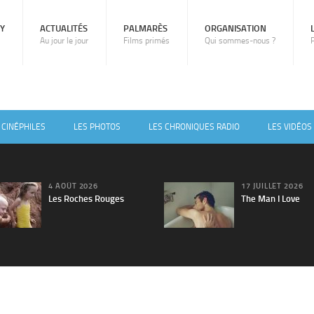
RY
ACTUALITÉS
PALMARÈS
ORGANISATION
Au jour le jour
Films primés
Qui sommes-nous ?
 CINÉPHILES
LES PHOTOS
LES CHRONIQUES RADIO
LES VIDÉOS
4 AOÛT 2026
17 JUILLET 2026
Les Roches Rouges
The Man I Love