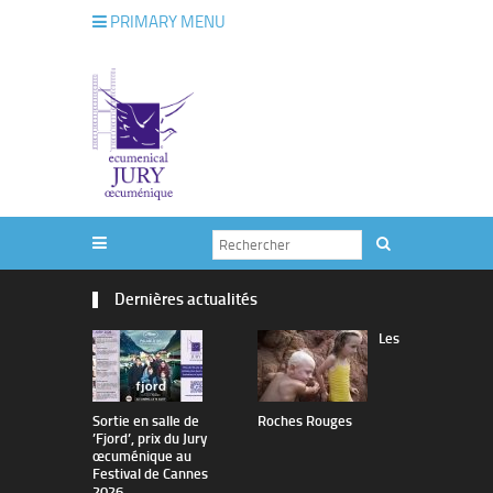
PRIMARY MENU
Dernières actualités
Les
Sortie en salle de
Roches Rouges
The Man I 
’Fjord’, prix du Jury
œcuménique au
Festival de Cannes
2026