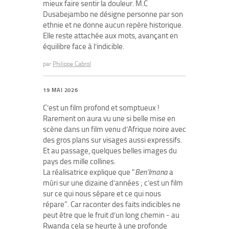
mieux faire sentir la douleur. M.C
Dusabejambo ne désigne personne par son
ethnie et ne donne aucun repère historique.
Elle reste attachée aux mots, avançant en
équilibre face à l’indicible.
par
Philippe Cabrol
19 MAI 2026
C’est un film profond et somptueux !
Rarement on aura vu une si belle mise en
scène dans un film venu d’Afrique noire avec
des gros plans sur visages aussi expressifs.
Et au passage, quelques belles images du
pays des mille collines.
La réalisatrice explique que "
Ben’Imana
a
mûri sur une dizaine d’années ; c’est un film
sur ce qui nous sépare et ce qui nous
répare". Car raconter des faits indicibles ne
peut être que le fruit d’un long chemin - au
Rwanda cela se heurte à une profonde