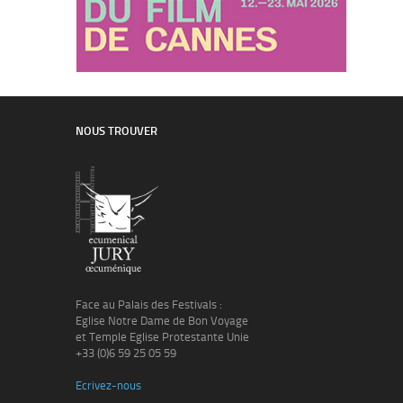
NOUS TROUVER
Face au Palais des Festivals :
Eglise Notre Dame de Bon Voyage
et Temple Eglise Protestante Unie
+33 (0)6 59 25 05 59
Ecrivez-nous