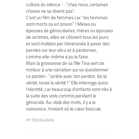
culture du silence - : "chez nous, certaines
choses ne se disent pas".
C’est un film de femmes car "les hommes
sont morts ou en prison" ! Mères ou
épouses de génocidaires, mères ou épouses
de victimes, elles se côtoient tous les jours
et sont invitées par Vénéranda à poser des
paroles sur leur vécu et à pardonner,
comme elle-même a pu le faire.
Mais la grossesse de sa fille Tina sert de
moteur à une narration qui va questionner
ce pardon : "arrête avec ton pardon, dis la
vérité, toute la vérité !" Elle interroge aussi
l’identité, car beaucoup d’enfants sont nés à
la suite des viols commis pendant le
génocide. Au-delà des mots, il y a la
naissance, l’instant où le cœur bascule.
par
Patrick Lauras