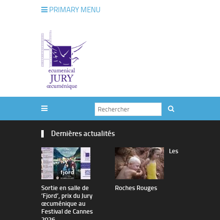
PRIMARY MENU
Dernières actualités
Les
Sortie en salle de
Roches Rouges
The Man I 
’Fjord’, prix du Jury
œcuménique au
Festival de Cannes
2026