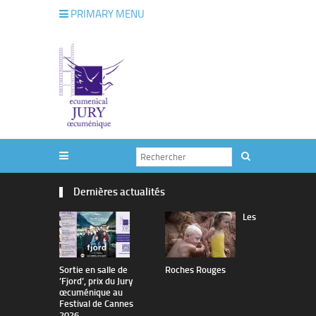
PRIMARY MENU
Dernières actualités
Les
Sortie en salle de
Roches Rouges
The Man I 
’Fjord’, prix du Jury
œcuménique au
Festival de Cannes
2026