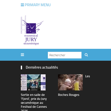
PRIMARY MENU
Dernières actualités
Les
Sortie en salle de
Roches Rouges
The Man I 
’Fjord’, prix du Jury
œcuménique au
Festival de Cannes
2026