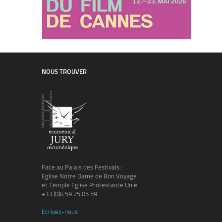
NOUS TROUVER
Face au Palais des Festivals :
Eglise Notre Dame de Bon Voyage
et Temple Eglise Protestante Unie
+33 (0)6 59 25 05 59
Ecrivez-nous