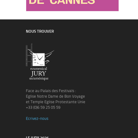
NOUS TROUVER
Face au Palais des Festivals :
Eglise Notre Dame de Bon Voyage
et Temple Eglise Protestante Unie
+33 (0)6 59 25 05 59
Ecrivez-nous
LE JURY 2026