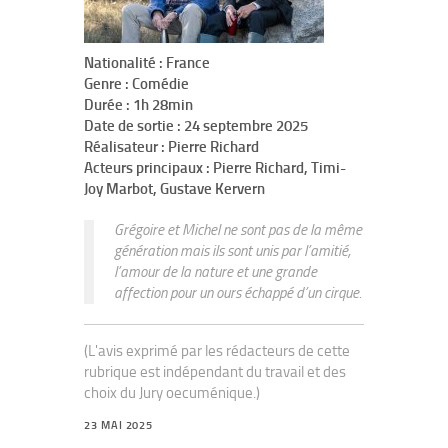
Nationalité : France
Genre : Comédie
Durée : 1h 28min
Date de sortie : 24 septembre 2025
Réalisateur : Pierre Richard
Acteurs principaux : Pierre Richard, Timi-
Joy Marbot, Gustave Kervern
Grégoire et Michel ne sont pas de la même
génération mais ils sont unis par l’amitié,
l’amour de la nature et une grande
affection pour un ours échappé d’un cirque.
(L'avis exprimé par les rédacteurs de cette
rubrique est indépendant du travail et des
choix du Jury oecuménique.)
23 MAI 2025