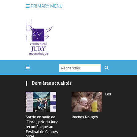
PRIMARY MENU
Dernières actualités
Les
Sortie en salle de
Roches Rouges
The Man I 
’Fjord’, prix du Jury
œcuménique au
Festival de Cannes
2026