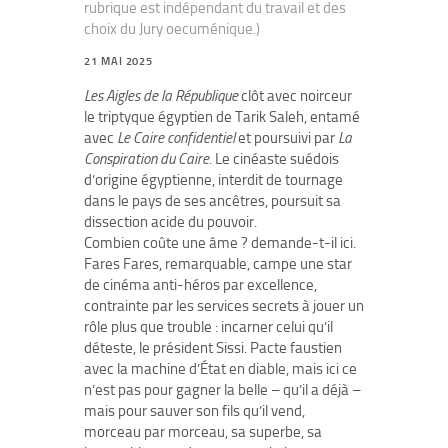
rubrique est indépendant du travail et des
choix du Jury oecuménique.)
21 MAI 2025
Les Aigles de la République
clôt avec noirceur
le triptyque égyptien de Tarik Saleh, entamé
avec
Le Caire confidentiel
et poursuivi par
La
Conspiration du Caire
. Le cinéaste suédois
d’origine égyptienne, interdit de tournage
dans le pays de ses ancêtres, poursuit sa
dissection acide du pouvoir.
Combien coûte une âme ? demande-t-il ici.
Fares Fares, remarquable, campe une star
de cinéma anti-héros par excellence,
contrainte par les services secrets à jouer un
rôle plus que trouble : incarner celui qu’il
déteste, le président Sissi. Pacte faustien
avec la machine d’État en diable, mais ici ce
n’est pas pour gagner la belle – qu’il a déjà –
mais pour sauver son fils qu’il vend,
morceau par morceau, sa superbe, sa