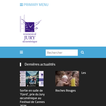
PRIMARY MENU
Dernières actualités
Les
Sortie en salle de
Roches Rouges
The Man I 
’Fjord’, prix du Jury
œcuménique au
Festival de Cannes
2026