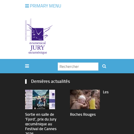
PRIMARY MENU
Dernières actualités
Les
Sortie en salle de
Roches Rouges
The Man I 
’Fjord’, prix du Jury
œcuménique au
Festival de Cannes
2026