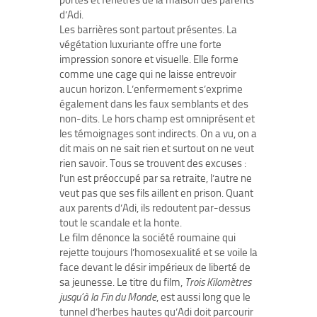
portes et fenêtres de la maison des parents
d’Adi.
Les barrières sont partout présentes. La
végétation luxuriante offre une forte
impression sonore et visuelle. Elle forme
comme une cage qui ne laisse entrevoir
aucun horizon. L’enfermement s’exprime
également dans les faux semblants et des
non-dits. Le hors champ est omniprésent et
les témoignages sont indirects. On a vu, on a
dit mais on ne sait rien et surtout on ne veut
rien savoir. Tous se trouvent des excuses :
l’un est préoccupé par sa retraite, l’autre ne
veut pas que ses fils aillent en prison. Quant
aux parents d’Adi, ils redoutent par-dessus
tout le scandale et la honte.
Le film dénonce la société roumaine qui
rejette toujours l’homosexualité et se voile la
face devant le désir impérieux de liberté de
sa jeunesse. Le titre du film,
Trois Kilomètres
jusqu’à la Fin du Monde
, est aussi long que le
tunnel d’herbes hautes qu’Adi doit parcourir