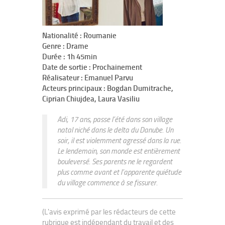
Nationalité : Roumanie
Genre : Drame
Durée : 1h 45min
Date de sortie : Prochainement
Réalisateur : Emanuel Parvu
Acteurs principaux : Bogdan Dumitrache,
Ciprian Chiujdea, Laura Vasiliu
Adi, 17 ans, passe l’été dans son village
natal niché dans le delta du Danube. Un
soir, il est violemment agressé dans la rue.
Le lendemain, son monde est entièrement
bouleversé. Ses parents ne le regardent
plus comme avant et l’apparente quiétude
du village commence à se fissurer.
(L'avis exprimé par les rédacteurs de cette
rubrique est indépendant du travail et des