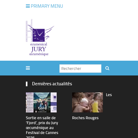
PRIMARY MENU
Dernières actualités
Les
Sortie en salle de
Roches Rouges
The Man I 
’Fjord’, prix du Jury
œcuménique au
Festival de Cannes
2026