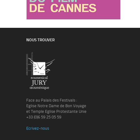
NOUS TROUVER
Face au Palais des Festivals :
Eglise Notre Dame de Bon Voyage
et Temple Eglise Protestante Unie
+33 (0)6 59 25 05 59
Ecrivez-nous